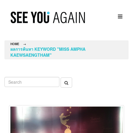
HOME
→
ผลการค้นหา KEYWORD "MISS AMPHA
KAEWSAENGTHAM"