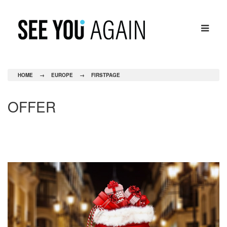
HOME
→
EUROPE
→
FIRSTPAGE
OFFER