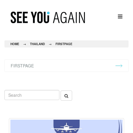
HOME
→
THAILAND
→
FIRSTPAGE