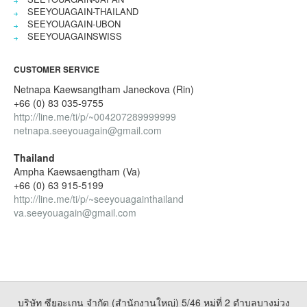
SEEYOUAGAIN-THAILAND
SEEYOUAGAIN-UBON
SEEYOUAGAINSWISS
CUSTOMER SERVICE
Netnapa Kaewsangtham Janeckova (Rin)
+66 (0) 83 035-9755
http://line.me/ti/p/~004207289999999
netnapa.seeyouagain@gmail.com
Thailand
Ampha Kaewsaengtham (Va)
+66 (0) 63 915-5199
http://line.me/ti/p/~seeyouagainthailand
va.seeyouagain@gmail.com
บริษัท ซียูอะเกน จำกัด (สำนักงานใหญ่) 5/46 หมู่ที่ 2 ตำบลบางม่วง