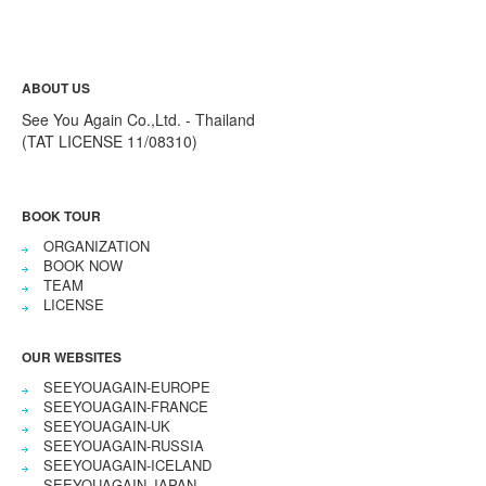
ABOUT US
See You Again Co.,Ltd. - Thailand
(TAT LICENSE 11/08310)
BOOK TOUR
ORGANIZATION
BOOK NOW
TEAM
LICENSE
OUR WEBSITES
SEEYOUAGAIN-EUROPE
SEEYOUAGAIN-FRANCE
SEEYOUAGAIN-UK
SEEYOUAGAIN-RUSSIA
SEEYOUAGAIN-ICELAND
SEEYOUAGAIN-JAPAN